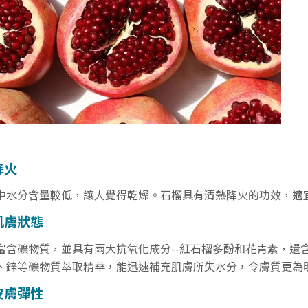
降火
中水分含量較低，讓人覺得乾燥。石榴具有清熱降火的功效，適
肌膚狀態
富含礦物質，並具有兩大抗氧化成分--紅石榴多酚和花青素，還含
、鋅等礦物質萃取精華，能迅速補充肌膚所失水分，令膚質更為
皮膚彈性