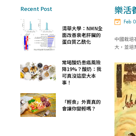
樂活
Recent Post
Feb 0
清華大學：NMN全
面改善衰老肝臟的
中國栽培
蛋白質乙酰化
大，並培
常喝酸奶患癌風險
降19%？酸奶：我
可真沒這麼大本
事！
「輕食」外賣真的
會讓你變輕嗎？