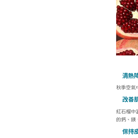
清熱
秋季空氣
改善
紅石榴中
的鈣、鎂
保持