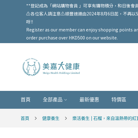
**登記成為「網站購物會員 」可享有購物積分，和日後會員
⚠️各位客人請注意⚠️順豐速運由2024年8月6日起，不
呀‼️
Register as our member can enjoy shopping points and 
order purchase over HKD500 on our website.
首頁
全部產品
最新優惠
特價區
首頁
健康養生
樂活養生 | 石榴，來自溫熱帶的紅