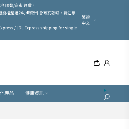
 順豐/京東 運費。
豐智能櫃超過24小時取件會有罰款呀，要注意
繁體
中文
xpress / JDL Express shipping for single
他產品
健康資訊