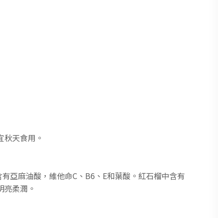
宜秋天食用。
有亞麻油酸，維他命C、B6、E和葉酸。紅石榴中含有
明亮柔潤。