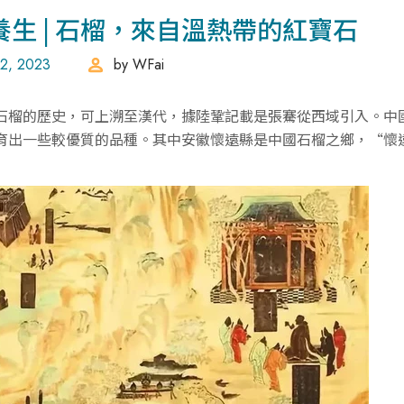
養生 | 石榴，來自溫熱帶的紅寶石
2, 2023
by
WFai
石榴的歷史，可上溯至漢代，據陸鞏記載是張騫從西域引入。中
育出一些較優質的品種。其中安徽懷遠縣是中國石榴之鄉，“懷