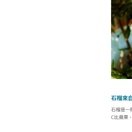
石榴來
石榴是一
C比蘋果、