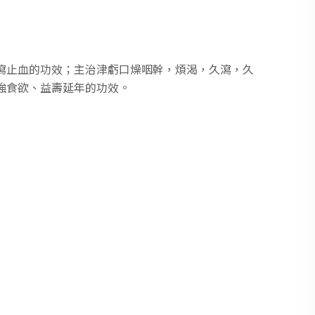
瀉止血的功效；主治津虧口燥咽幹，煩渴，久瀉，久
強食欲、益壽延年的功效。