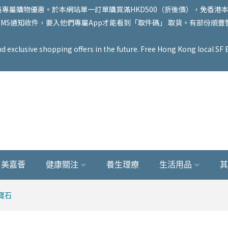
專屬購物優惠。於本網站單一訂單購買滿HKD500（折後價），免香港本地
再以SMS通知收件，要入他們專屬App才能看到「取件碼」 取貨。有部份順
exclusive shopping offers in the future. Free Hong Kong local SF E
美嘉薈
健康關注
養生理療
生活用品
其
寶石