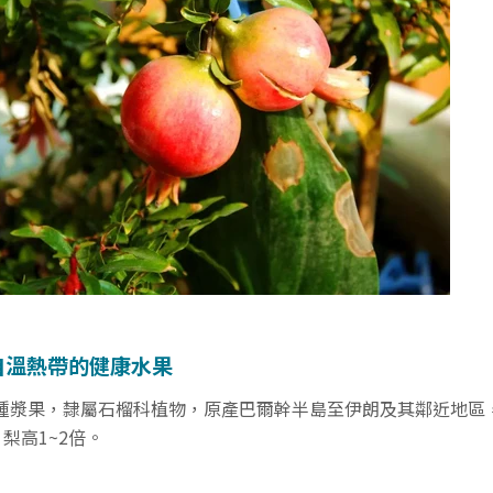
自溫熱帶的健康水果
種漿果，隸屬石榴科植物，原產巴爾幹半島至伊朗及其鄰近地區
梨高1~2倍。