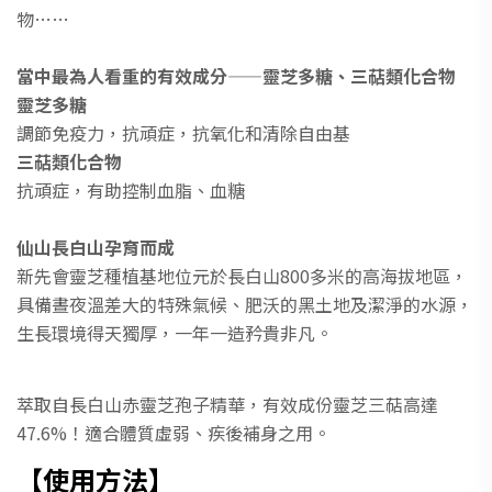
物……
當中最為人看重的有效成分——靈芝多糖、三萜類化合物
靈芝多糖
調節免疫力，抗頑症，抗氧化和清除自由基
三萜類化合物
抗頑症，有助控制血脂、血糖
仙山長白山孕育而成
新先會靈芝種植基地位元於長白山800多米的高海拔地區，
具備晝夜溫差大的特殊氣候、肥沃的黑土地及潔淨的水源，
生長環境得天獨厚，一年一造矜貴非凡。
萃取自長白山赤靈芝孢子精華，有效成份靈芝三萜高達
47.6%！適合體質虛弱、疾後補身之用。
【使用方法】