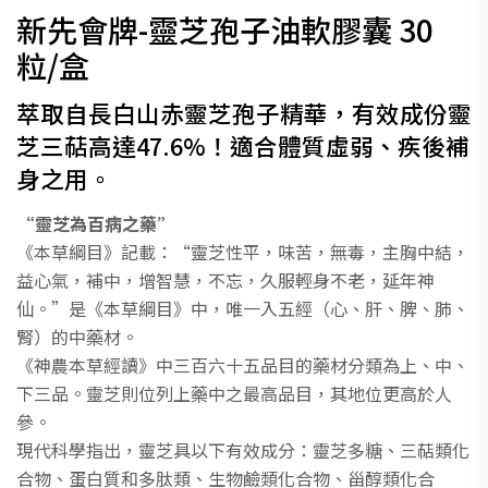
新先會牌-靈芝孢子油軟膠囊 30
粒/盒
萃取自長白山赤靈芝孢子精華，有效成份靈
芝三萜高達47.6%！適合體質虛弱、疾後補
身之用。
“靈芝為百病之藥”
《本草綱目》記載：“靈芝性平，味苦，無毒，主胸中結，
益心氣，補中，增智慧，不忘，久服輕身不老，延年神
仙。”是《本草綱目》中，唯一入五經（心、肝、脾、肺、
腎）的中藥材。
《神農本草經讀》中三百六十五品目的藥材分類為上、中、
下三品。靈芝則位列上藥中之最高品目，其地位更高於人
參。
現代科學指出，靈芝具以下有效成分：靈芝多糖、三萜類化
合物、蛋白質和多肽類、生物鹼類化合物、甾醇類化合