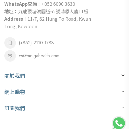
WhatsApp查詢：
+852 6090 3630
地址：
九龍觀塘鴻圖道62號鴻懋大廈11樓
Address：
11/F, 62 Hung To Road, Kwun
Tong, Kowloon
(+852) 2110 1788
cs@meigahealth.com
關於我們
關於我們
網上購物
銷售地點
付款方式
美嘉健康資訊
訂閱我們
訂購流程
搶先收到我們的最新優惠和健康資訊，立即訂閱我們的優惠
積分兌換
通知啦！