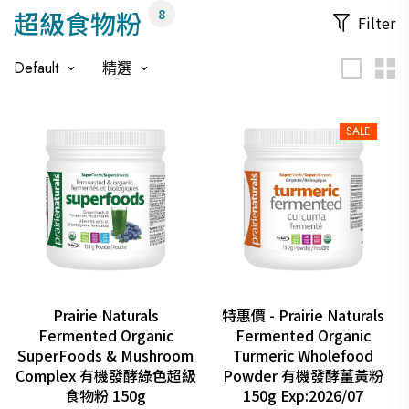
超級食物粉
8
Filter
Default
精選
SALE
Prairie Naturals
特惠價 - Prairie Naturals
Fermented Organic
Fermented Organic
SuperFoods & Mushroom
Turmeric Wholefood
Complex 有機發酵綠色超級
Powder 有機發酵薑黃粉
食物粉 150g
150g Exp:2026/07