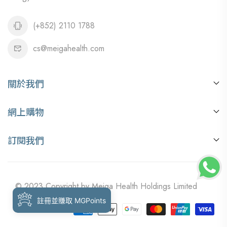
(+852) 2110 1788
cs@meigahealth.com
關於我們
關於我們
網上購物
銷售地點
付款方式
美嘉健康資訊
訂閱我們
訂購流程
搶先收到我們的最新優惠和健康資訊，立即訂閱我們的優惠
積分兌換
通知啦！
常見問題
© 2023 Copyright by Meiga Health Holdings Limited
送貨及退款條款
註冊並賺取 MGPoints